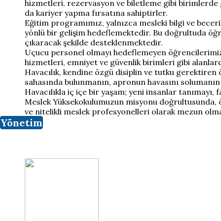
hizmetleri, rezervasyon ve biletleme gibi birimlerde 
da kariyer yapma fırsatına sahiptirler.
Eğitim programımız, yalnızca mesleki bilgi ve becerile
yönlü bir gelişim hedeflemektedir. Bu doğrultuda öğre
çıkaracak şekilde desteklenmektedir.
Uçucu personel olmayı hedeflemeyen öğrencilerimiz is
hizmetleri, emniyet ve güvenlik birimleri gibi alanlarda
Havacılık, kendine özgü disiplin ve tutku gerektiren 
sahasında bulunmanın, apronun havasını solumanın ge
Havacılıkla iç içe bir yaşam; yeni insanlar tanımayı, 
Meslek Yüksekokulumuzun misyonu doğrultusunda, öğre
ve nitelikli meslek profesyonelleri olarak mezun olm
Yönetim