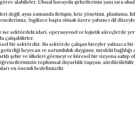
görev alabilirler. Ulusal havayolu şirketlerinin yanı sıra ul
ri değil; aynı zamanda iletişim, kriz yönetimi, planlama, lide
ncilerimiz, İngilizce başta olmak üzere yabancı dil düzeyler
e sektördeki idari, operasyonel ve lojistik süreçlerde yer 
 çalışabilirler.
özel bir sektördür. Bu sektörde çalışan bireyler yalnızca bi
tirdiği heyecan ve sorumluluk duygusu, mesleki bağlılığı ar
farklı şehir ve ülkeleri görmeyi ve küresel bir vizyona sahip
ncilerimizin toplumsal duyarlılık taşıyan, sürdürülebilir k
aları en önemli hedefimizdir.