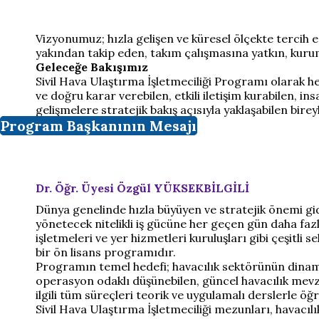
Vizyonumuz; hızla gelişen ve küresel ölçekte tercih e
yakından takip eden, takım çalışmasına yatkın, kuru
Geleceğe Bakışımız
Sivil Hava Ulaştırma İşletmeciliği Programı olarak he
ve doğru karar verebilen, etkili iletişim kurabilen, in
gelişmelere stratejik bakış açısıyla yaklaşabilen birey
Program Başkanının Mesajı
Dr. Öğr. Üyesi Özgül YÜKSEKBİLGİLİ
Dünya genelinde hızla büyüyen ve stratejik önemi gi
yönetecek nitelikli iş gücüne her geçen gün daha faz
işletmeleri ve yer hizmetleri kuruluşları gibi çeşitl
bir ön lisans programıdır.
Programın temel hedefi; havacılık sektörünün dinamik
operasyon odaklı düşünebilen, güncel havacılık mevzua
ilgili tüm süreçleri teorik ve uygulamalı derslerle ö
Sivil Hava Ulaştırma İşletmeciliği mezunları, havacılıkl