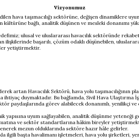
Vizyonumuz
dilen hava taşımacılığı sektörüne, değişen dinamiklere uyum
m kültürüne bağlı, analitik düşünen ve mesleki donanımı yük
defimiz; ulusal ve uluslararası havacılık sektöründe rekabet
san ilişkilerinde başarılı, çözüm odaklı düşünebilen, uluslara
ler yetiştirmektir.
derek artan Havacılık Sektörü, hava yolu taşımacılığının pl
la ihtiyaç duymaktadır. Bu bağlamda, Sivil Hava Ulaştırma İ
i sektör paydaşlarında görev alabilecek donanımlı, yenilikçi
 yapısına uyum sağlayabilen, analitik düşünme yeteneği geli
tına ve sektör standartlarına hâkim bireyler yetiştirmektir.
ğrenerek mezun olduklarında sektöre hazır hâle gelirler.
a ilgili başta havalimanı işletmeleri, hava yolu şirketleri, ye